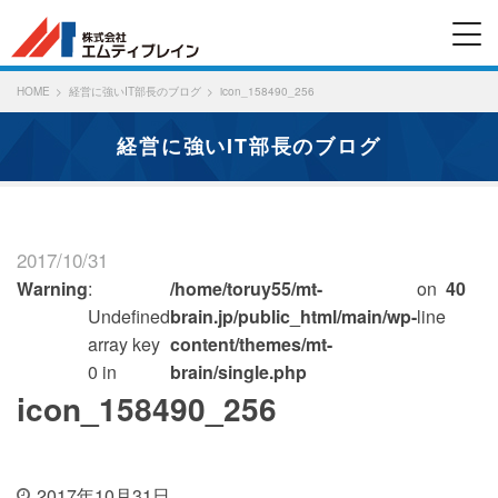
HOME
経営に強いIT部長のブログ
icon_158490_256
経営に強いIT部長のブログ
2017/10/31
Warning
:
/home/toruy55/mt-
on
40
Undefined
brain.jp/public_html/main/wp-
line
array key
content/themes/mt-
0 in
brain/single.php
icon_158490_256
2017年10月31日