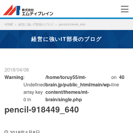
HOME
経営に強いIT部長のブログ
pencil-918449_640
経営に強いIT部長のブログ
2018/04/08
Warning
:
/home/toruy55/mt-
on
40
Undefined
brain.jp/public_html/main/wp-
line
array key
content/themes/mt-
0 in
brain/single.php
pencil-918449_640
2018年4月8日