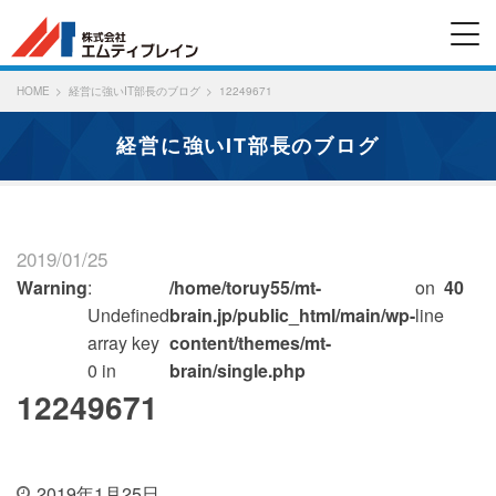
HOME
経営に強いIT部長のブログ
12249671
経営に強いIT部長のブログ
2019/01/25
Warning
:
/home/toruy55/mt-
on
40
Undefined
brain.jp/public_html/main/wp-
line
array key
content/themes/mt-
0 in
brain/single.php
12249671
2019年1月25日