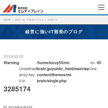
HOME
経営に強いIT部長のブログ
3285174
経営に強いIT部長のブログ
2019/06/05
Warning
:
/home/toruy55/mt-
on
40
Undefined
brain.jp/public_html/main/wp-
line
array key
content/themes/mt-
0 in
brain/single.php
3285174
2019年6月5日