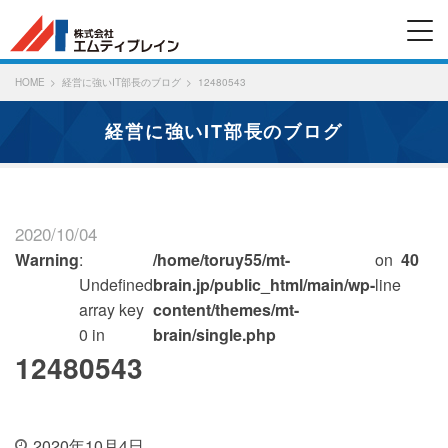
HOME
経営に強いIT部長のブログ
12480543
経営に強いIT部長のブログ
2020/10/04
Warning
:
/home/toruy55/mt-
on
40
Undefined
brain.jp/public_html/main/wp-
line
array key
content/themes/mt-
0 in
brain/single.php
12480543
2020年10月4日