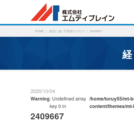
HOME
経営に強いIT部長のブログ
2409667
2020/10/04
Warning
: Undefined array
/home/toruy55/mt-br
key 0 in
content/themes/mt-
2409667