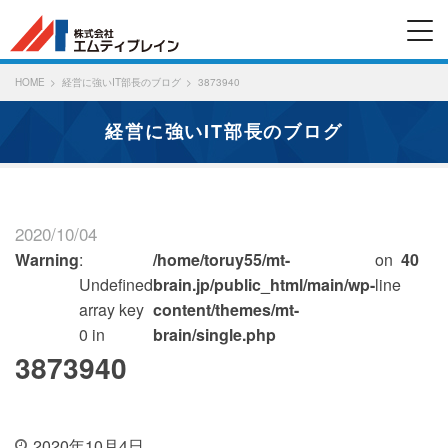
HOME
経営に強いIT部長のブログ
3873940
経営に強いIT部長のブログ
2020/10/04
Warning
:
/home/toruy55/mt-
on
40
Undefined
brain.jp/public_html/main/wp-
line
array key
content/themes/mt-
0 in
brain/single.php
3873940
2020年10月4日