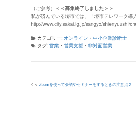
（ご参考）
＜＜募集終了しました＞＞
私が済んでいる堺市では、「堺市テレワーク導
http://www.city.sakai.lg.jp/sangyo/shienyuushi/c
カテゴリー:
オンライン
・
中小企業診断士
タグ:
営業
・
営業支援
・
非対面営業
投稿
Zoomを使って会議やセミナーをするときの注意点２