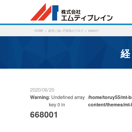
HOME
経営に強いIT部長のブログ
668001
2020/06/20
Warning
: Undefined array
/home/toruy55/mt-br
key 0 in
content/themes/mt-
668001