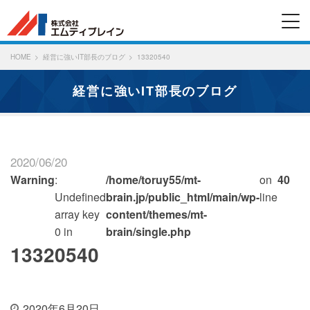
HOME
経営に強いIT部長のブログ
13320540
経営に強いIT部長のブログ
2020/06/20
Warning
:
/home/toruy55/mt-
on
40
Undefined
brain.jp/public_html/main/wp-
line
array key
content/themes/mt-
0 in
brain/single.php
13320540
2020年6月20日