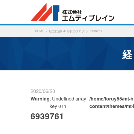
HOME
経営に強いIT部長のブログ
6939761
2020/06/20
Warning
: Undefined array
/home/toruy55/mt-br
key 0 in
content/themes/mt-
6939761