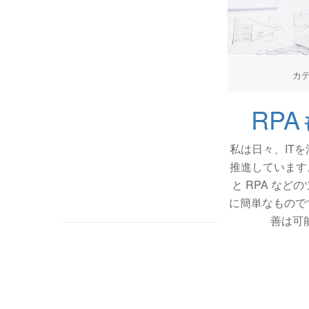
カ
RP
私は日々、IT
推進しています
と RPA など
に簡単なもので
善は可