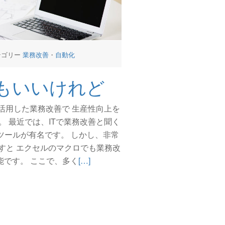
テゴリー
業務改善
・
自動化
Aもいいけれど
を活用した業務改善で 生産性向上を
。 最近では、ITで業務改善と聞く
のツールが有名です。 しかし、非常
すと エクセルのマクロでも業務改
続
能です。 ここで、多く
[…]
き
を
読
む