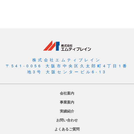
会
計
ソ
フ
ト
と
連
動
株式会社エムティブレイン
す
〒541-0056 大阪市中央区久太郎町4丁目1番
地3号 大阪センタービル6-13
る
会社案内
事業案内
実績紹介
お問い合わせ
よくあるご質問