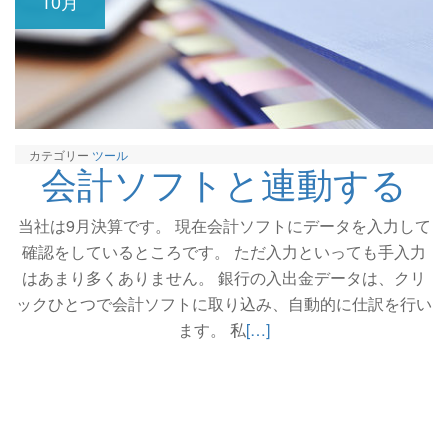
10月
カテゴリー
ツール
会計ソフトと連動する
当社は9月決算です。 現在会計ソフトにデータを入力して
確認をしているところです。 ただ入力といっても手入力
はあまり多くありません。 銀行の入出金データは、クリ
ックひとつで会計ソフトに取り込み、自動的に仕訳を行い
続
ます。 私
[…]
き
を
読
む