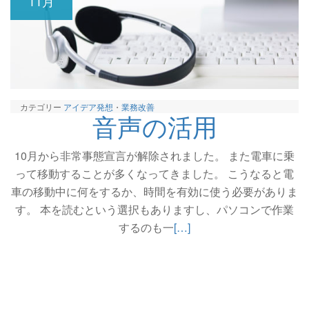
11月
カテゴリー
アイデア発想
・
業務改善
音声の活用
10月から非常事態宣言が解除されました。 また電車に乗
って移動することが多くなってきました。 こうなると電
車の移動中に何をするか、時間を有効に使う必要がありま
す。 本を読むという選択もありますし、パソコンで作業
続
するのも一
[…]
き
を
読
む