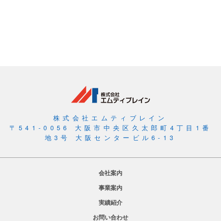
む
経
営
と
IT
の
コ
ン
シ
株式会社エムティブレイン
ェ
〒541-0056 大阪市中央区久太郎町4丁目1番
地3号 大阪センタービル6-13
ル
ジ
ュ、
会社案内
株
事業案内
式
実績紹介
会
社
お問い合わせ