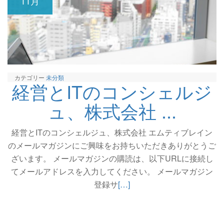
11月
カテゴリー
未分類
経営とITのコンシェルジ
ュ、株式会社 ...
経営とITのコンシェルジュ、株式会社 エムティブレイン
のメールマガジンにご興味をお持ちいただきありがとうご
ざいます。 メールマガジンの購読は、以下URLに接続し
てメールアドレスを入力してください。 メールマガジン
続
登録サ
[…]
き
を
読