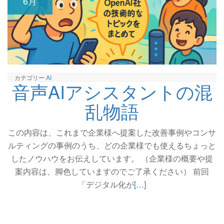
6月
カテゴリー
AI
音声AIアシスタントの混
乱物語
この内容は、これまで企業様へ提案した改善事例やコンサ
ルティングの事例のうち、どの企業様でも使えるちょっと
したノウハウをお伝えしています。 （企業様の概要や提
案内容は、脚色していますのでご了承ください） 前回
続
「デジタル化が
[…]
き
を
読