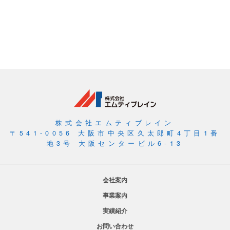
む
音
声
AI
ア
シ
ス
タ
ン
株式会社エムティブレイン
ト
〒541-0056 大阪市中央区久太郎町4丁目1番
地3号 大阪センタービル6-13
の
混
乱
会社案内
物
事業案内
語
実績紹介
お問い合わせ