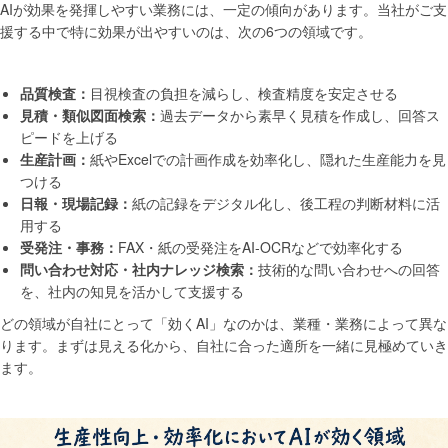
AIが効果を発揮しやすい業務には、一定の傾向があります。当社がご支
援する中で特に効果が出やすいのは、次の6つの領域です。
品質検査：
目視検査の負担を減らし、検査精度を安定させる
見積・類似図面検索：
過去データから素早く見積を作成し、回答ス
ピードを上げる
生産計画：
紙やExcelでの計画作成を効率化し、隠れた生産能力を見
つける
日報・現場記録：
紙の記録をデジタル化し、後工程の判断材料に活
用する
受発注・事務：
FAX・紙の受発注をAI-OCRなどで効率化する
問い合わせ対応・社内ナレッジ検索：
技術的な問い合わせへの回答
を、社内の知見を活かして支援する
どの領域が自社にとって「効くAI」なのかは、業種・業務によって異な
ります。まずは見える化から、自社に合った適所を一緒に見極めていき
ます。