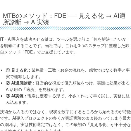
MTBのメソッド：FDE ── 見える化 → AI適
所診断 → AI実装
IT・AI導入を成功させる鍵は、ツールを選ぶ前に「何を解決したいか」
を明確にすることです。当社では、これを3つのステップに整理した独
自メソッド「FDE」でご支援しています。
① 見える化：
業務量・工数・お金の流れを、感覚ではなく数字と事
実で棚卸しします。
② AI適所診断：
経営的な視点で優先順位をつけ、実際に効果が出る
AI活用の「適所」を見極めます。
③ AI実装：
現場に定着する形で、小さく作って早く試し、実務に組
み込みます。
技術から入るのではなく、現状を数字にするところから始めるのが特徴
です。AI導入プロジェクトの多くが実証実験のまま終わってしまう最大
の原因は、実は技術選定ではなく、この最初の「見える化」が不十分な
まま進めてしまうことにあります。