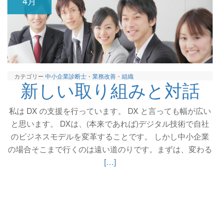
4月
カテゴリー
中小企業診断士
・
業務改善
・
組織
新しい取り組みと対話
私は DX の支援を行っています。 DX と言っても幅が広い
と思います。 DXは、(本来であれば)デジタル技術で自社
のビジネスモデルを変革することです。 しかし中小企業
続
の場合そこまで行くのは遠い道のりです。まずは、変わる
き
[…]
を
読
む
新