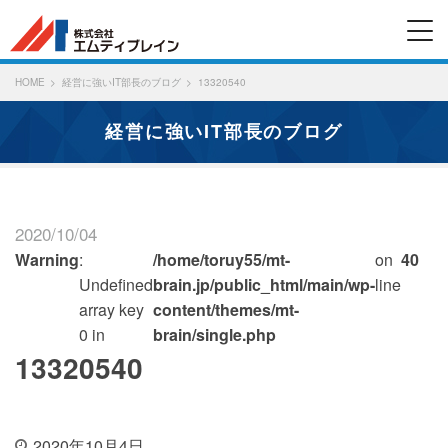
HOME
経営に強いIT部長のブログ
13320540
経営に強いIT部長のブログ
2020/10/04
Warning
:
/home/toruy55/mt-
on
40
Undefined
brain.jp/public_html/main/wp-
line
array key
content/themes/mt-
0 in
brain/single.php
13320540
2020年10月4日