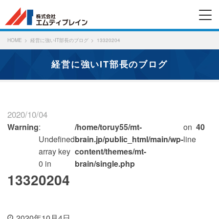
HOME
経営に強いIT部長のブログ
13320204
経営に強いIT部長のブログ
2020/10/04
Warning
:
/home/toruy55/mt-
on
40
Undefined
brain.jp/public_html/main/wp-
line
array key
content/themes/mt-
0 in
brain/single.php
13320204
2020年10月4日