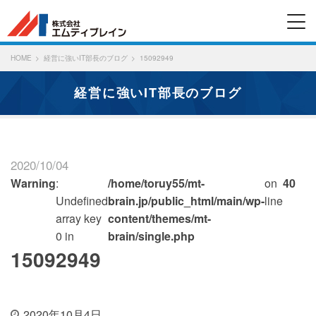
HOME
経営に強いIT部長のブログ
15092949
経営に強いIT部長のブログ
2020/10/04
Warning
:
/home/toruy55/mt-
on
40
Undefined
brain.jp/public_html/main/wp-
line
array key
content/themes/mt-
0 in
brain/single.php
15092949
2020年10月4日