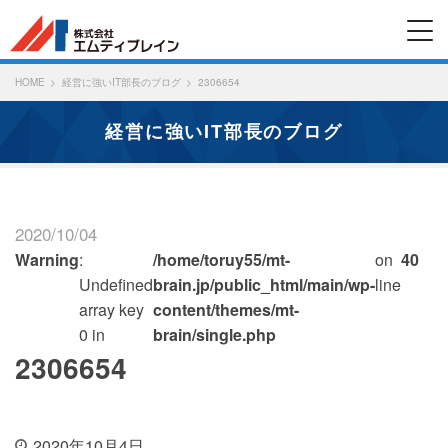
HOME
経営に強いIT部長のブログ
2306654
経営に強いIT部長のブログ
2020/10/04
Warning
:
/home/toruy55/mt-
on
40
Undefined
brain.jp/public_html/main/wp-
line
array key
content/themes/mt-
0 in
brain/single.php
2306654
2020年10月4日