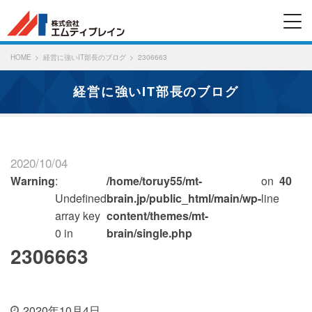
HOME
経営に強いIT部長のブログ
2306663
経営に強いIT部長のブログ
2020/10/04
Warning
:
/home/toruy55/mt-
on
40
Undefined
brain.jp/public_html/main/wp-
line
array key
content/themes/mt-
0 in
brain/single.php
2306663
2020年10月4日