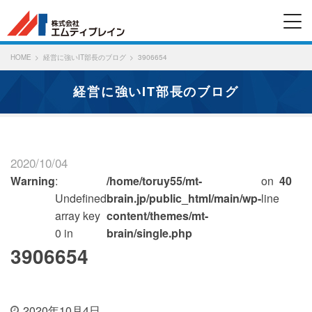
HOME
経営に強いIT部長のブログ
3906654
経営に強いIT部長のブログ
2020/10/04
Warning
:
/home/toruy55/mt-
on
40
Undefined
brain.jp/public_html/main/wp-
line
array key
content/themes/mt-
0 in
brain/single.php
3906654
2020年10月4日