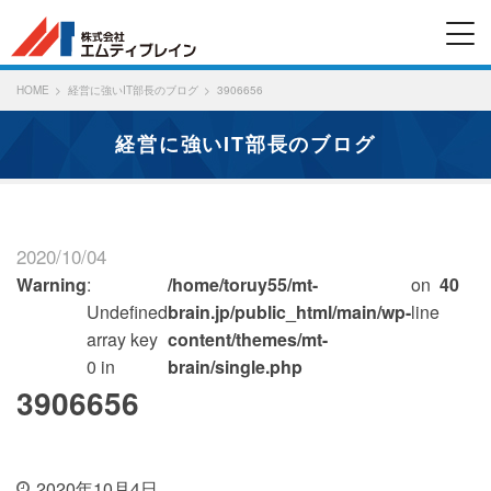
HOME
経営に強いIT部長のブログ
3906656
経営に強いIT部長のブログ
2020/10/04
Warning
:
/home/toruy55/mt-
on
40
Undefined
brain.jp/public_html/main/wp-
line
array key
content/themes/mt-
0 in
brain/single.php
3906656
2020年10月4日