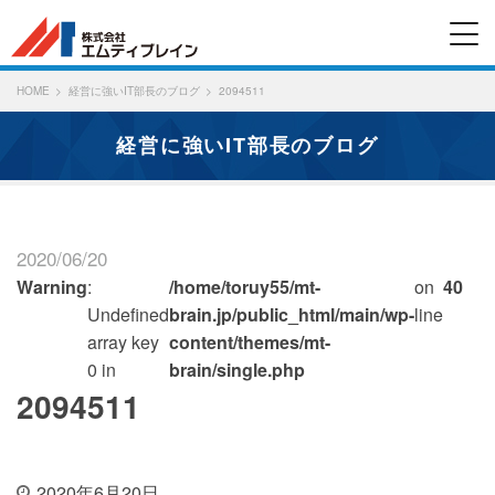
HOME
経営に強いIT部長のブログ
2094511
経営に強いIT部長のブログ
2020/06/20
Warning
:
/home/toruy55/mt-
on
40
Undefined
brain.jp/public_html/main/wp-
line
array key
content/themes/mt-
0 in
brain/single.php
2094511
2020年6月20日