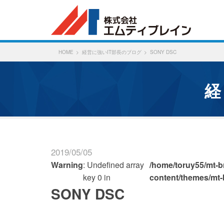
HOME
経営に強いIT部長のブログ
SONY DSC
2019/05/05
Warning
: Undefined array
/home/toruy55/mt-br
key 0 in
content/themes/mt-
SONY DSC