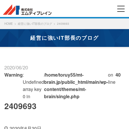
HOME
経営に強いIT部長のブログ
2409693
経営に強いIT部長のブログ
2020/06/20
Warning
:
/home/toruy55/mt-
on
40
Undefined
brain.jp/public_html/main/wp-
line
array key
content/themes/mt-
0 in
brain/single.php
2409693
2020年6月20日