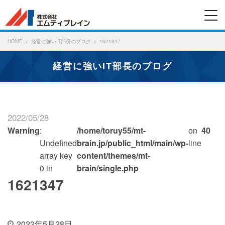
HOME
経営に強いIT部長のブログ
1621347
経営に強いIT部長のブログ
2022/05/28
Warning
:
/home/toruy55/mt-
on
40
Undefined
brain.jp/public_html/main/wp-
line
array key
content/themes/mt-
0 in
brain/single.php
1621347
2022年5月28日