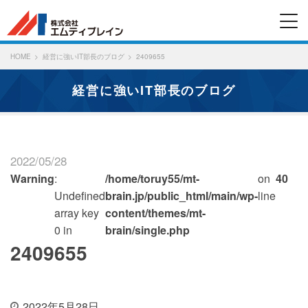
HOME
経営に強いIT部長のブログ
2409655
経営に強いIT部長のブログ
2022/05/28
Warning
:
/home/toruy55/mt-
on
40
Undefined
brain.jp/public_html/main/wp-
line
array key
content/themes/mt-
0 in
brain/single.php
2409655
2022年5月28日