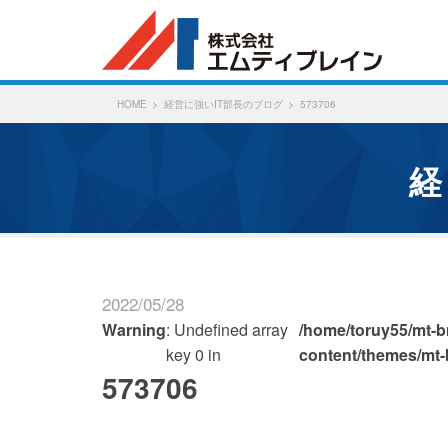
HOME
経営に強いIT部長のブログ
573706
2022/05/28
Warning
: Undefined array
/home/toruy55/mt-br
key 0 in
content/themes/mt-
573706