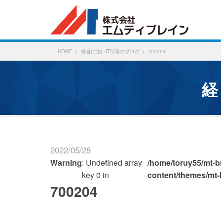
HOME
経営に強いIT部長のブログ
700204
2022/05/28
Warning
: Undefined array
/home/toruy55/mt-br
key 0 in
content/themes/mt-
700204