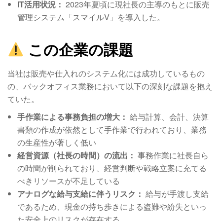
IT活用状況：
2023年夏頃に現社長の主導のもとに販売
管理システム「スマイルV」を導入した
。
この企業の課題
当社は販売や仕入れのシステム化には成功しているもの
の、バックオフィス業務において以下の深刻な課題を抱え
ていた。
手作業による事務負担の増大：
給与計算、会計、決算
書類の作成が依然として手作業で行われており、業務
の生産性が著しく低い
経営資源（社長の時間）の流出：
事務作業に社長自ら
の時間が削られており、経営判断や戦略立案に充てる
べきリソースが不足している
アナログな給与支給に伴うリスク：
給与が手渡し支給
であるため、現金の持ち歩きによる盗難や紛失といっ
た安全上のリスクが存在する