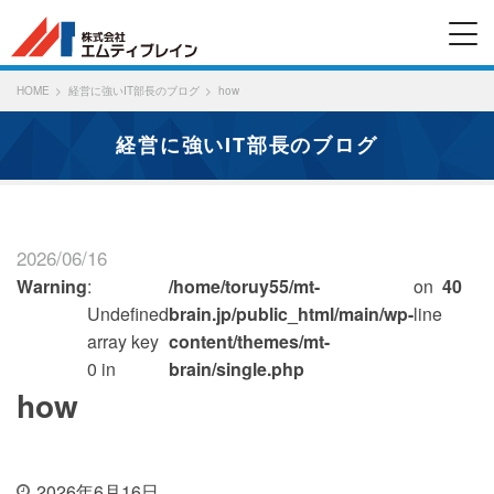
HOME
経営に強いIT部長のブログ
how
経営に強いIT部長のブログ
2026/06/16
Warning
:
/home/toruy55/mt-
on
40
Undefined
brain.jp/public_html/main/wp-
line
array key
content/themes/mt-
0 in
brain/single.php
how
2026年6月16日